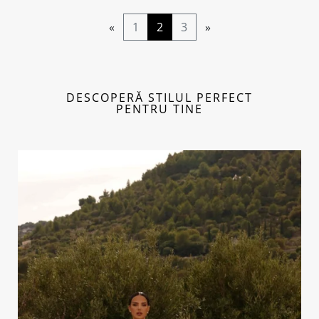
jasmin rose
«
1
2
3
»
DESCOPERĂ STILUL PERFECT
PENTRU TINE