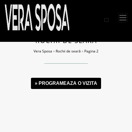
ROCHII DE SEARĂ
Vera Sposa
»
Rochii de seară
»
Pagina 2
» PROGRAMEAZA O VIZITA