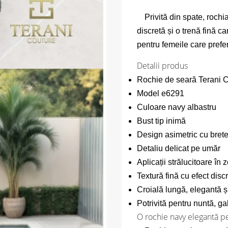
Privită din spate, rochi
discretă și o trenă fină c
pentru femeile care prefer
Detalii produs
Rochie de seară Terani 
Model e6291
Culoare navy albastru
Bust tip inimă
Design asimetric cu brete
Detaliu delicat pe umăr
Aplicații strălucitoare în z
Textură fină cu efect disc
Croială lungă, elegantă ș
Potrivită pentru nuntă, g
O rochie navy elegantă pe