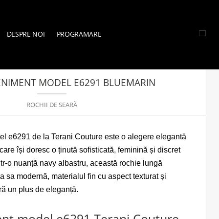
DESPRE NOI
PROGRAMARE
DE SEARĂ
»
ROCHIE EVENIMENT MODEL E6291 BLUEMARIN
ENIMENT MODEL E6291 BLUEMARIN
ROCHII DE SEARĂ
l e6291 de la Terani Couture este o alegere elegantă
care își doresc o ținută sofisticată, feminină și discret
într-o nuanță navy albastru, această rochie lungă
a sa modernă, materialul fin cu aspect texturat și
eră un plus de eleganță.
nt model e6291 Terani Couture