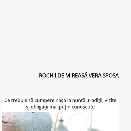
Ce trebuie să cumpere nașa la nuntă: tradiții, vizite
și obligații mai puțin cunoscute