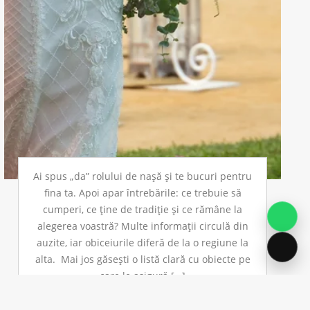
Ai spus „da” rolului de nașă și te bucuri pentru
fina ta. Apoi apar întrebările: ce trebuie să
cumperi, ce ține de tradiție și ce rămâne la
alegerea voastră? Multe informații circulă din
auzite, iar obiceiurile diferă de la o regiune la
alta. Mai jos găsești o listă clară cu obiecte pe
care le asigură […]