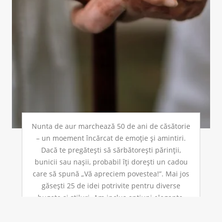
Nunta de aur marchează 50 de ani de căsătorie
– un moement încărcat de emoție și amintiri.
Dacă te pregătești să sărbătorești părinții,
bunicii sau nașii, probabil îți dorești un cadou
care să spună „Vă apreciem povestea!”. Mai jos
găsești 25 de idei potrivite pentru diverse
bugete și stiluri. Am inclus opțiuni elegante,
simbolice, dar […]