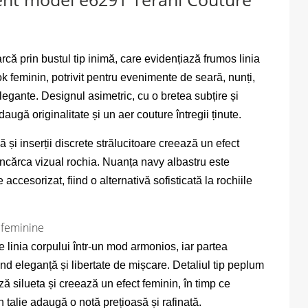
ă prin bustul tip inimă, care evidențiază frumos linia
ok feminin, potrivit pentru evenimente de seară, nunți,
elegante. Designul asimetric, cu o bretea subțire și
augă originalitate și un aer couture întregii ținute.
nă și inserții discrete strălucitoare creează un efect
 încărca vizual rochia. Nuanța navy albastru este
e accesorizat, fiind o alternativă sofisticată la rochiile
i feminine
 linia corpului într-un mod armonios, iar partea
rind eleganță și libertate de mișcare. Detaliul tip peplum
ă silueta și creează un efect feminin, în timp ce
in talie adaugă o notă prețioasă și rafinată.