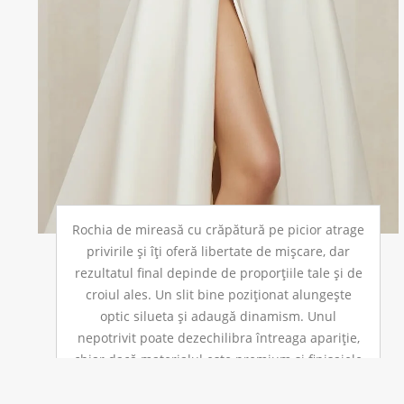
Rochia de mireasă cu crăpătură pe picior atrage
privirile și îți oferă libertate de mișcare, dar
rezultatul final depinde de proporțiile tale și de
croiul ales. Un slit bine poziționat alungește
optic silueta și adaugă dinamism. Unul
nepotrivit poate dezechilibra întreaga apariție,
chiar dacă materialul este premium și finisajele
sunt impecabile. Dacă te pregătești de […]