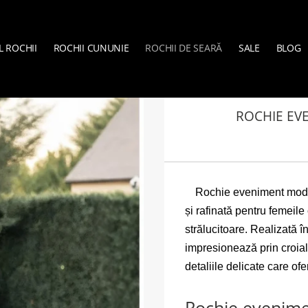
L ROCHII
ROCHII CUNUNIE
ROCHII DE SEARĂ
SALE
BLOG
VERA SPOSA
»
ROCHII 
ROCHIE EV
Rochie eveniment mode
și rafinată pentru femeile 
strălucitoare. Realizată 
impresionează prin croial
detaliile delicate care of
Rochie evenime