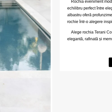
Rochia eveniment model 
echilibru perfect între e
albastru oferă profunzime 
rochie într-o alegere ins
Alege rochia Terani C
elegantă, rafinată și mem