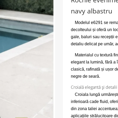
navy albastru
Modelul e6291 se remarc
decolteului și oferă un lo
gale, baluri sau recepții 
detaliu delicat pe umăr, ad
Materialul cu textură fi
elegant la lumină, fără a
clasică, rafinată și ușor d
negre de seară.
Croială elegantă și detali
Croiala lungă urmărește
inferioară cade fluid, ofe
din zona taliei accentueaz
aplicațiile strălucitoare d