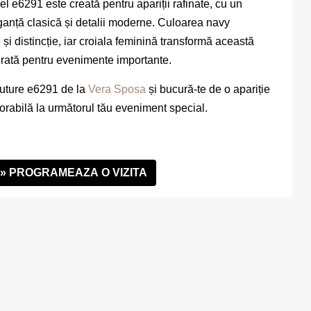
e6291 este creată pentru apariții rafinate, cu un
leganță clasică și detalii moderne. Culoarea navy
și distincție, iar croiala feminină transformă această
pirată pentru evenimente importante.
outure e6291 de la
Vera Sposa
și bucură-te de o apariție
orabilă la următorul tău eveniment special.
» PROGRAMEAZA O VIZITA