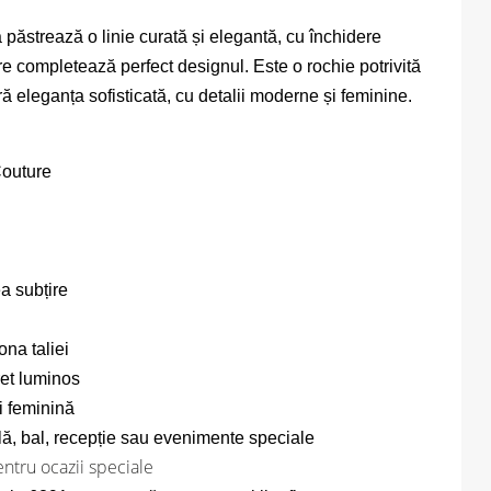
a păstrează o linie curată și elegantă, cu închidere
are completează perfect designul. Este o rochie potrivită
ă eleganța sofisticată, cu detalii moderne și feminine.
Couture
a subțire
ona taliei
ret luminos
i feminină
ală, bal, recepție sau evenimente speciale
ntru ocazii speciale