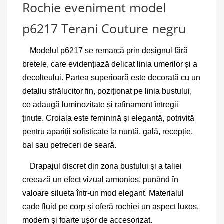
Rochie eveniment model
p6217 Terani Couture negru
Modelul p6217 se remarcă prin designul fără
bretele, care evidențiază delicat linia umerilor și a
decolteului. Partea superioară este decorată cu un
detaliu strălucitor fin, poziționat pe linia bustului,
ce adaugă luminozitate și rafinament întregii
ținute. Croiala este feminină și elegantă, potrivită
pentru apariții sofisticate la nuntă, gală, recepție,
bal sau petreceri de seară.
Drapajul discret din zona bustului și a taliei
creează un efect vizual armonios, punând în
valoare silueta într-un mod elegant. Materialul
cade fluid pe corp și oferă rochiei un aspect luxos,
modern și foarte ușor de accesorizat.