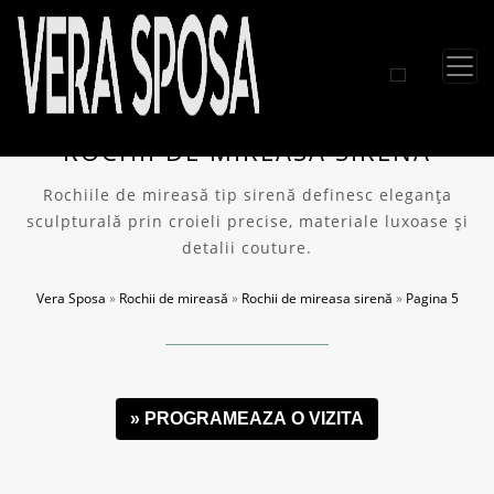
ROCHII DE MIREASA SIRENĂ
Rochiile de mireasă tip sirenă definesc eleganța
sculpturală prin croieli precise, materiale luxoase și
detalii couture.
Vera Sposa
»
Rochii de mireasă
»
Rochii de mireasa sirenă
»
Pagina 5
» PROGRAMEAZA O VIZITA