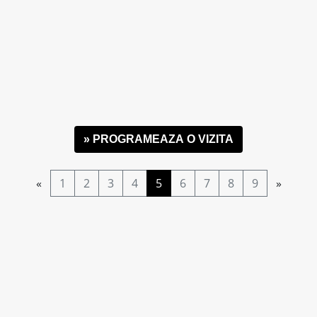
» PROGRAMEAZA O VIZITA
Rochie de Mireasă Isla
«
1
2
3
4
5
6
7
8
9
»
Intrebari frecvente despre