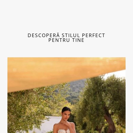
Sunt incluse retușurile?
Există rochii de mireasă sirenă
accesibile?
DESCOPERĂ STILUL PERFECT
PENTRU TINE