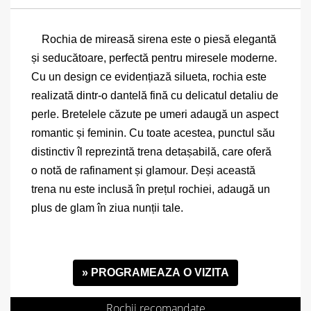
Rochia de mireasă sirena este o piesă elegantă
și seducătoare, perfectă pentru miresele moderne.
Cu un design ce evidențiază silueta, rochia este
realizată dintr-o dantelă fină cu delicatul detaliu de
perle. Bretelele căzute pe umeri adaugă un aspect
romantic și feminin. Cu toate acestea, punctul său
distinctiv îl reprezintă trena detașabilă, care oferă
o notă de rafinament și glamour. Deși această
trena nu este inclusă în prețul rochiei, adaugă un
plus de glam în ziua nunții tale.
» PROGRAMEAZA O VIZITA
Rochii recomandate