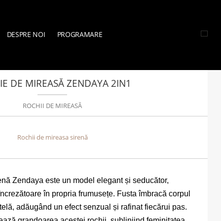
DESPRE NOI
PROGRAMARE
IREASĂ
»
COLECȚIA VOGUE
»
ROCHIE DE MIREASĂ ZENDAYA 2IN1
E DE MIREASĂ ZENDAYA 2IN1
ROCHII DE MIREASĂ
Rochii de mireasa sirenă
nă Zendaya este un model elegant și seducător,
încrezătoare în propria frumusețe. Fusta îmbracă corpul
telă, adăugând un efect senzual și rafinat fiecărui pas.
ază grandoarea acestei rochii, subliniind feminitatea