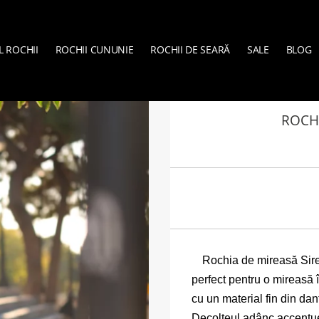
L ROCHII
ROCHII CUNUNIE
ROCHII DE SEARĂ
SALE
BLOG
VERA SPOSA
»
ROCHII DE M
ROCHI
Rochia de mireasă Sire
perfect pentru o mireasă 
cu un material fin din dan
Decolteul adânc accentue