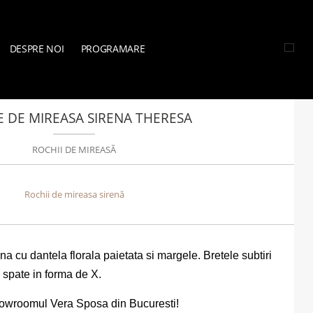
DESPRE NOI
PROGRAMARE
II DE MIREASĂ
»
ROCHIE DE MIREASA SIRENA THERESA
E DE MIREASA SIRENA THERESA
ROCHII DE MIREASĂ
Rochii de mireasa sirenă
a cu dantela florala paietata si margele. Bretele subtiri
 spate in forma de X.
howroomul Vera Sposa din Bucuresti!