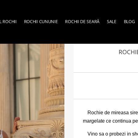
L ROCHII
ROCHII CUNUNIE
ROCHII DE SEARĂ
SALE
BLOG
VERA SPOSA
»
ROCH
ROCHI
Rochie de mireasa siren
margelate ce continua pe
Vino sa o probezi in s