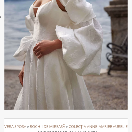
VERA SPOSA
»
ROCHII DE MIREASĂ
»
COLECȚIA ANNE-MARIEE AURELIE