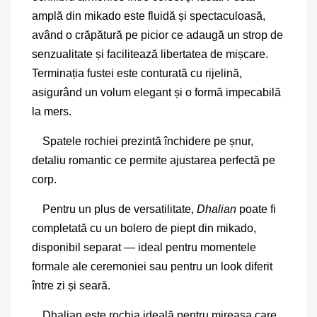
amplă din mikado este fluidă și spectaculoasă,
având o crăpătură pe picior ce adaugă un strop de
senzualitate și facilitează libertatea de mișcare.
Terminația fustei este conturată cu rijelină,
asigurând un volum elegant și o formă impecabilă
la mers.
Spatele rochiei prezintă închidere pe șnur,
detaliu romantic ce permite ajustarea perfectă pe
corp.
Pentru un plus de versatilitate,
Dhalian
poate fi
completată cu un bolero de piept din mikado,
disponibil separat — ideal pentru momentele
formale ale ceremoniei sau pentru un look diferit
între zi și seară.
Dhalian este rochia ideală pentru mireasa care