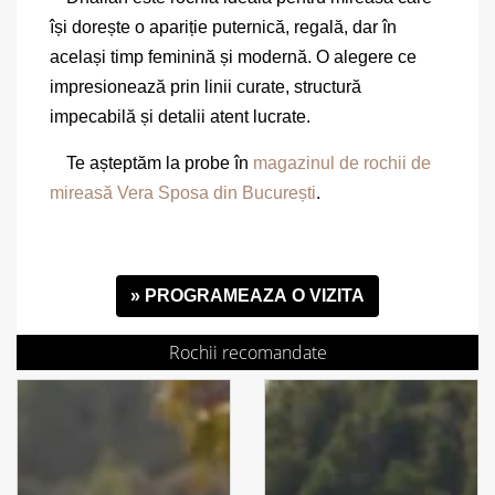
își dorește o apariție puternică, regală, dar în
același timp feminină și modernă. O alegere ce
impresionează prin linii curate, structură
impecabilă și detalii atent lucrate.
Te așteptăm la probe în
magazinul de rochii de
mireasă Vera Sposa din București
.
» PROGRAMEAZA O VIZITA
Rochii recomandate