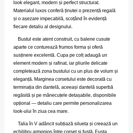
look elegant, modern și perfect structurat.
Materialul luxos conferă ținutei o prezență regală
și o așezare impecabilă, scoțând în evidență
fiecare detaliu al designului.
Bustul este atent construit, cu balene cusute
aparte ce conturează frumos forma și oferă
susținere excelentă. Cupa pe colț adaugă un
element modern și rafinat, iar pliurile delicate
completează zona bustului cu un plus de volum și
eleganță. Marginea corsetului este decorată cu
terminația din dantelă, aceeași dantelă superbă
regăsită și pe mânecuțele detașabile, disponibile
opțional — detaliu care permite personalizarea
look-ului în ziua cea mare.
Talia în V adâncit subțiază silueta și creează un
echilibru armonios între corset și fustă. Fusta