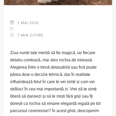
1 MAI 2026
7 MIN CITIRE
Ziua nunții tale merită să fie magică, iar fiecare
detaliu contează, mai ales rochia de mireasă.
Alegerea între o trenă detașabilă sau fixă poate
părea doar o decizie tehnică, dar în realitate
influențează felul în care te vei simți și cum vei
străluci în cea mai importantă zi. Vrei să te simți
liberă să dansezi și să te miști fără griji sau îți
dorești ca rochia să emane eleganță regală pe tot
parcursul ceremoniei? În acest ghid, descoperim