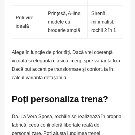
Prințesă, A-line,
Sirenă,
Potrivire
modele cu
minimalist,
ideală
broderie amplă
rochii 2 în 1
Alege în funcție de priorități. Dacă vrei coerență
vizuală și eleganță clasică, mergi spre varianta fixă.
Dacă pui accent pe transformare și confort, ia în
calcul varianta detașabilă.
Poți personaliza trena?
Da. La Vera Sposa, rochiile se realizează în propria
fabrică, ceea ce îți oferă libertate reală de
personalizare. Poți ajusta lungimea trenei,