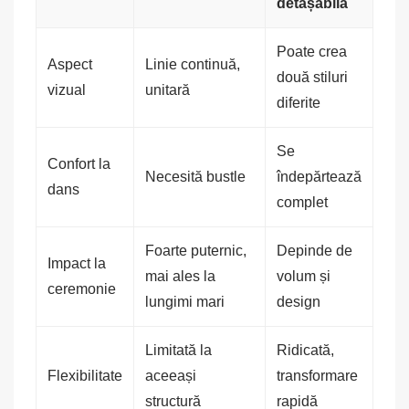
detașabilă
Poate crea
Aspect
Linie continuă,
două stiluri
vizual
unitară
diferite
Se
Confort la
Necesită bustle
îndepărtează
dans
complet
Foarte puternic,
Depinde de
Impact la
mai ales la
volum și
ceremonie
lungimi mari
design
Limitată la
Ridicată,
Flexibilitate
aceeași
transformare
structură
rapidă