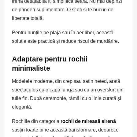
trenă detașabilă îți simplifică seara. Nu mai depinzi
de prinderi suplimentare. O scoți și te bucuri de
libertate totală.
Pentru nunțile pe plajă sau în aer liber, această
soluție este practică și reduce riscul de murdărire.
Adaptare pentru rochii
minimaliste
Modelele moderne, din crep sau satin neted, arată
spectaculos cu o capă lungă sau cu un overskirt din
tulle fin. După ceremonie, rămâi cu o linie curată și
elegantă.
Rochiile din categoria
rochii de mireasă sirenă
susțin foarte bine această transformare, deoarece