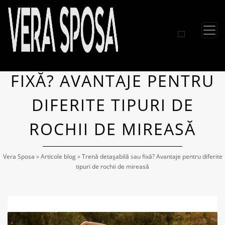
TRENĂ DETAȘABILĂ SAU
FIXĂ? AVANTAJE PENTRU
DIFERITE TIPURI DE
ROCHII DE MIREASĂ
Vera Sposa
»
Articole blog
»
Trenă detașabilă sau fixă? Avantaje pentru diferite
tipuri de rochii de mireasă