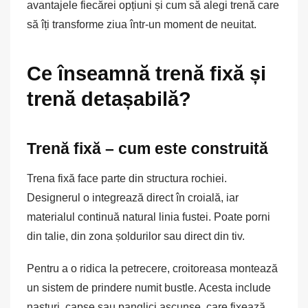
avantajele fiecărei opțiuni și cum să alegi trenă care
să îți transforme ziua într-un moment de neuitat.
Ce înseamnă trenă fixă și
trenă detașabilă?
Trenă fixă – cum este construită
Trena fixă face parte din structura rochiei.
Designerul o integrează direct în croială, iar
materialul continuă natural linia fustei. Poate porni
din talie, din zona șoldurilor sau direct din tiv.
Pentru a o ridica la petrecere, croitoreasa montează
un sistem de prindere numit bustle. Acesta include
nasturi, capse sau panglici ascunse, care fixează