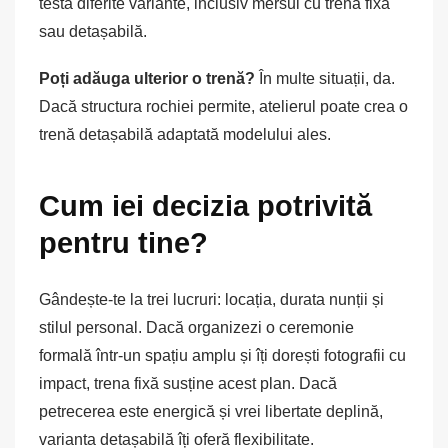
testa diferite variante, inclusiv mersul cu trenă fixă
sau detașabilă.
Poți adăuga ulterior o trenă?
În multe situații, da.
Dacă structura rochiei permite, atelierul poate crea o
trenă detașabilă adaptată modelului ales.
Cum iei decizia potrivită
pentru tine?
Gândește-te la trei lucruri: locația, durata nunții și
stilul personal. Dacă organizezi o ceremonie
formală într-un spațiu amplu și îți dorești fotografii cu
impact, trena fixă susține acest plan. Dacă
petrecerea este energică și vrei libertate deplină,
varianta detașabilă îți oferă flexibilitate.