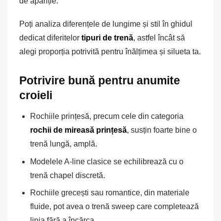
de apariție.
Poți analiza diferențele de lungime și stil în ghidul
dedicat diferitelor
tipuri de trenă
, astfel încât să
alegi proporția potrivită pentru înălțimea și silueta ta.
Potrivire bună pentru anumite
croieli
Rochiile prințesă, precum cele din categoria
rochii de mireasă prințesă
, susțin foarte bine o
trenă lungă, amplă.
Modelele A-line clasice se echilibrează cu o
trenă chapel discretă.
Rochiile grecești sau romantice, din materiale
fluide, pot avea o trenă sweep care completează
linia fără a încărca.