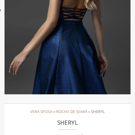
VERA SPOSA
»
ROCHII DE SEARĂ
»
SHERYL
SHERYL