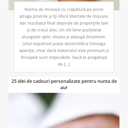
Rochia de mireasă cu crăpătură pe picior
atrage privirile și îți oferă libertate de mișcare,
dar rezultatul final depinde de proporțiile tale
și de croiul ales. Un slit bine poziționat
alungește optic silueta și adaugă dinamism.
Unul nepotrivit poate dezechilibra întreaga
apariție, chiar dacă materialul este premium și
finisajele sunt impecabile. Dacă te pregătești
de […]
25 idei de cadouri personalizate pentru nunta de
aur