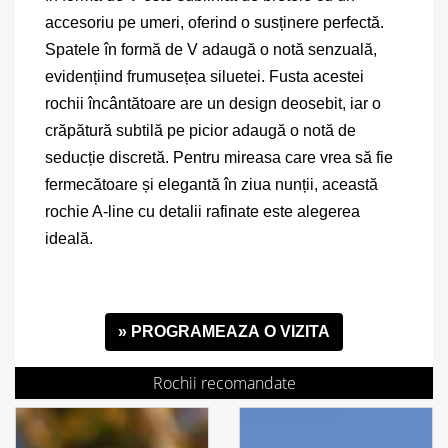
accesoriu pe umeri, oferind o susținere perfectă.
Spatele în formă de V adaugă o notă senzuală,
evidențiind frumusețea siluetei. Fusta acestei
rochii încântătoare are un design deosebit, iar o
crăpătură subtilă pe picior adaugă o notă de
seducție discretă. Pentru mireasa care vrea să fie
fermecătoare și elegantă în ziua nunții, această
rochie A-line cu detalii rafinate este alegerea
ideală.
» PROGRAMEAZA O VIZITA
Rochii recomandate