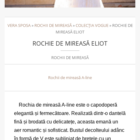
VERA SPOSA
»
ROCHII DE MIREASĂ
»
COLECȚIA VOGUE
»
ROCHIE DE
MIREASĂ ELIOT
ROCHIE DE MIREASĂ ELIOT
ROCHII DE MIREASĂ
Rochii de mireasă A-line
Rochia de mireasă A-line este o capodoperă
elegantă și fermecătoare. Realizată dintr-o dantelă
fină și brodată cu delicatețe, aceasta emană un
aer romantic și sofisticat. Bustul decolteului adânc
în formă de V este subliniat de bretele cu un