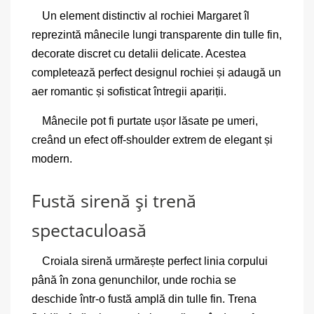
Un element distinctiv al rochiei Margaret îl
reprezintă mânecile lungi transparente din tulle fin,
decorate discret cu detalii delicate. Acestea
completează perfect designul rochiei și adaugă un
aer romantic și sofisticat întregii apariții.
Mânecile pot fi purtate ușor lăsate pe umeri,
creând un efect off-shoulder extrem de elegant și
modern.
Fustă sirenă și trenă
spectaculoasă
Croiala sirenă urmărește perfect linia corpului
până în zona genunchilor, unde rochia se
deschide într-o fustă amplă din tulle fin. Trena