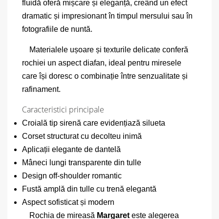
fluidă oferă mișcare și eleganță, creând un efect
dramatic și impresionant în timpul mersului sau în
fotografiile de nuntă.
Materialele ușoare și texturile delicate conferă
rochiei un aspect diafan, ideal pentru miresele
care își doresc o combinație între senzualitate și
rafinament.
Caracteristici principale
Croială tip sirenă care evidențiază silueta
Corset structurat cu decolteu inimă
Aplicații elegante de dantelă
Mâneci lungi transparente din tulle
Design off-shoulder romantic
Fustă amplă din tulle cu trenă elegantă
Aspect sofisticat și modern
Rochia de mireasă
Margaret
este alegerea