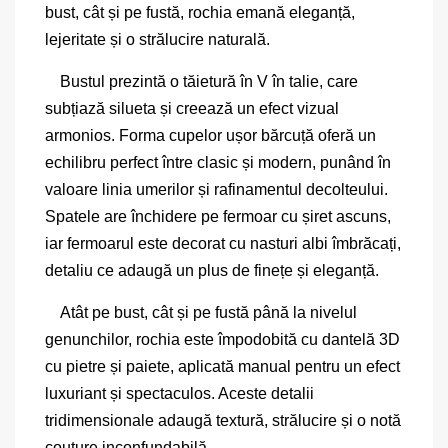
bust, cât și pe fustă, rochia emană eleganță,
lejeritate și o strălucire naturală.
Bustul prezintă o tăietură în V în talie, care
subțiază silueta și creează un efect vizual
armonios. Forma cupelor ușor bărcuță oferă un
echilibru perfect între clasic și modern, punând în
valoare linia umerilor și rafinamentul decolteului.
Spatele are închidere pe fermoar cu șiret ascuns,
iar fermoarul este decorat cu nasturi albi îmbrăcați,
detaliu ce adaugă un plus de finețe și eleganță.
Atât pe bust, cât și pe fustă până la nivelul
genunchilor, rochia este împodobită cu dantelă 3D
cu pietre și paiete, aplicată manual pentru un efect
luxuriant și spectaculos. Aceste detalii
tridimensionale adaugă textură, strălucire și o notă
couture inconfundabilă.