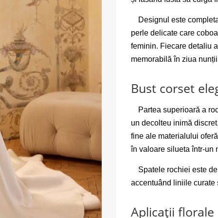
Designul este completat
perle delicate care coboar
feminin. Fiecare detaliu a
memorabilă în ziua nunții
Bust corset ele
Partea superioară a roch
un decolteu inimă discret,
fine ale materialului ofe
în valoare silueta într-un
Spatele rochiei este del
accentuând liniile curate 
Aplicații florale