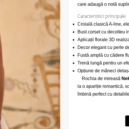
care adaugă o notă supli
Caracteristici principale
Croială clasică A-line, el
Bust corset cu decolteu i
Aplicații florale 3D reali
Decor elegant cu perle de
Fustă amplă cu cădere fl
Trenă lungă pentru un efe
Opțiune de mâneci detașab
Rochia de mireasă
Nek
la o apariție romantică, s
îmbină perfect cu detalii