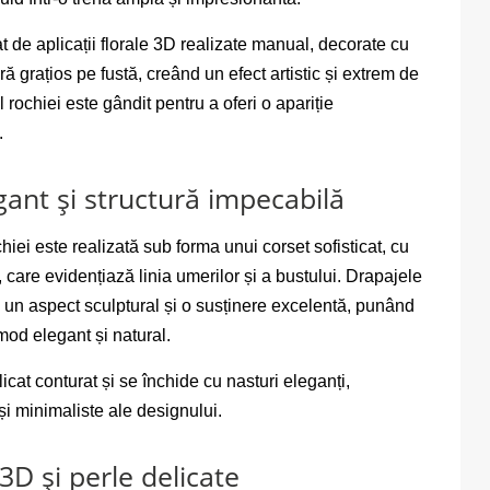
 de aplicații florale 3D realizate manual, decorate cu
ă grațios pe fustă, creând un efect artistic și extrem de
l rochiei este gândit pentru a oferi o apariție
.
gant și structură impecabilă
iei este realizată sub forma unui corset sofisticat, cu
 care evidențiază linia umerilor și a bustului. Drapajele
ră un aspect sculptural și o susținere excelentă, punând
 mod elegant și natural.
icat conturat și se închide cu nasturi eleganți,
și minimaliste ale designului.
 3D și perle delicate