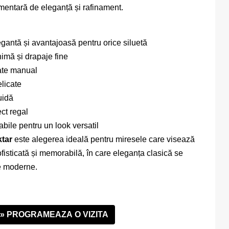
mentară de eleganță și rafinament.
egantă și avantajoasă pentru orice siluetă
nimă și drapaje fine
zate manual
licate
uidă
ct regal
ile pentru un look versatil
tar
este alegerea ideală pentru miresele care visează
ofisticată și memorabilă, în care eleganța clasică se
le moderne.
» PROGRAMEAZA O VIZITA