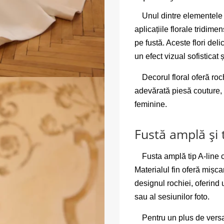
Unul dintre elementele 
aplicațiile florale tridime
pe fustă. Aceste flori del
un efect vizual sofisticat 
Decorul floral oferă roc
adevărată piesă couture, 
feminine.
Fustă amplă și
Fusta amplă tip A-line c
Materialul fin oferă mișca
designul rochiei, oferind
sau al sesiunilor foto.
Pentru un plus de versat