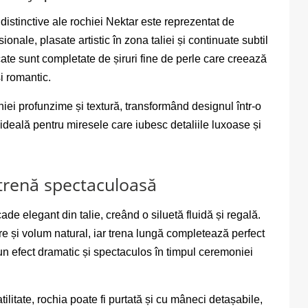
distinctive ale rochiei Nektar este reprezentat de
nsionale, plasate artistic în zona taliei și continuate subtil
icate sunt completate de șiruri fine de perle care creează
și romantic.
hiei profunzime și textură, transformând designul într-o
ideală pentru miresele care iubesc detaliile luxoase și
 trenă spectaculoasă
ade elegant din talie, creând o siluetă fluidă și regală.
re și volum natural, iar trena lungă completează perfect
 un efect dramatic și spectaculos în timpul ceremoniei
ilitate, rochia poate fi purtată și cu mâneci detașabile,