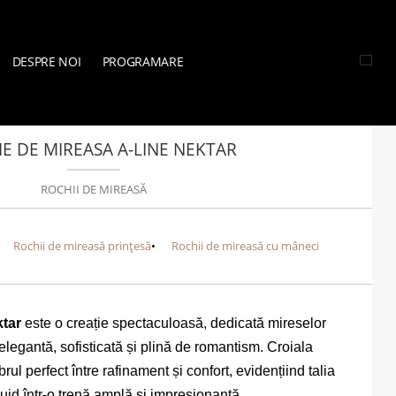
DESPRE NOI
PROGRAMARE
ASĂ
»
COLECTIA POESIA 2026
»
ROCHIE DE MIREASA A-LINE NEKTAR
E DE MIREASA A-LINE NEKTAR
ROCHII DE MIREASĂ
Rochii de mireasă prințesă
Rochii de mireasă cu mâneci
tar
este o creație spectaculoasă, dedicată mireselor
 elegantă, sofisticată și plină de romantism. Croiala
brul perfect între rafinament și confort, evidențiind talia
luid într-o trenă amplă și impresionantă.