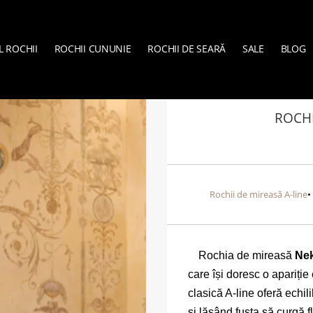
L ROCHII
ROCHII CUNUNIE
ROCHII DE SEARĂ
SALE
BLOG
VERA SPOSA
»
ROCHII DE MIRE
ROCHI
Rochii de mireasă A-line
Rochia de mireasă
Nek
care își doresc o apariție
clasică A-line oferă echili
și lăsând fusta să curgă f