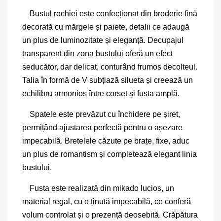
Bustul rochiei este confecționat din broderie fină
decorată cu mărgele și paiete, detalii ce adaugă
un plus de luminozitate și eleganță. Decupajul
transparent din zona bustului oferă un efect
seducător, dar delicat, conturând frumos decolteul.
Talia în formă de V subțiază silueta și creează un
echilibru armonios între corset și fusta amplă.
Spatele este prevăzut cu închidere pe șiret,
permițând ajustarea perfectă pentru o așezare
impecabilă. Bretelele căzute pe brațe, fixe, aduc
un plus de romantism și completează elegant linia
bustului.
Fusta este realizată din mikado lucios, un
material regal, cu o ținută impecabilă, ce conferă
volum controlat și o prezență deosebită. Crăpătura