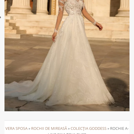
VERA SPOSA
»
ROCHII DE MIREASĂ
»
COLECȚIA GODDESS
»
ROCHIE A-