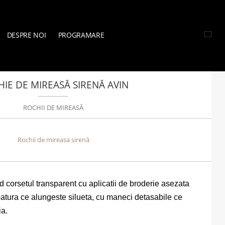
DESPRE NOI
PROGRAMARE
CHII DE MIREASĂ
»
ROCHIE DE MIREASĂ SIRENĂ AVIN
IE DE MIREASĂ SIRENĂ AVIN
ROCHII DE MIREASĂ
Rochii de mireasa sirenă
d corsetul transparent cu aplicatii de broderie asezata
atura ce alungeste silueta, cu maneci detasabile ce
ia.