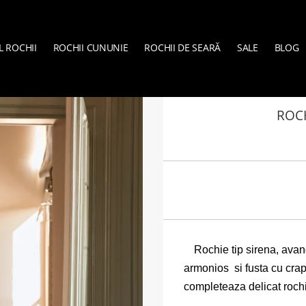
L ROCHII
ROCHII CUNUNIE
ROCHII DE SEARĂ
SALE
BLOG
VERA SPOSA
»
RO
ROCH
Rochie tip sirena, avan
armonios si fusta cu crap
completeaza delicat roch