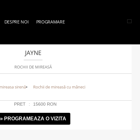
DESPRE NOI
PROGRAMARE
A
»
ROCHII DE MIREASĂ
»
ALTE SELECȚII
»
JAYNE
JAYNE
ROCHII DE MIREASĂ
mireasa sirenă
Rochii de mireasă cu mâneci
PRET
15600
RON
» PROGRAMEAZA O VIZITA